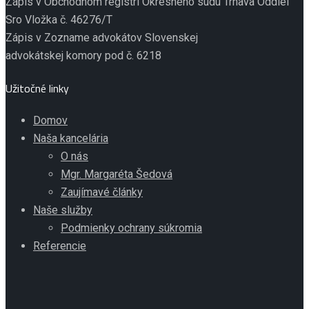
Zápis v Obchodnom registri Okresného súdu Trnava Oddiel
Sro Vložka č. 46276/T
Zápis v Zozname advokátov Slovenskej
advokátskej komory pod č. 6218
Užitočné linky
Domov
Naša kancelária
O nás
Mgr. Margaréta Šedová
Zaujímavé články
Naše služby
Podmienky ochrany súkromia
Referencie