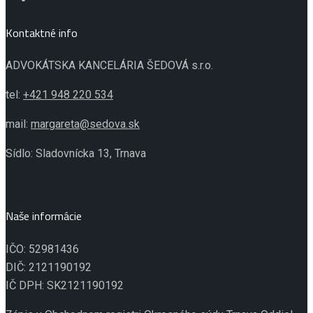
Kontaktné info
ADVOKÁTSKA KANCELÁRIA ŠEDOVÁ s.r.o.
tel:
+421 948 220 534
mail:
margareta@sedova.sk
Sídlo: Sladovnícka 13, Trnava
Naše informácie
IČO: 52981436
DIČ: 2121190192
IČ DPH: SK2121190192