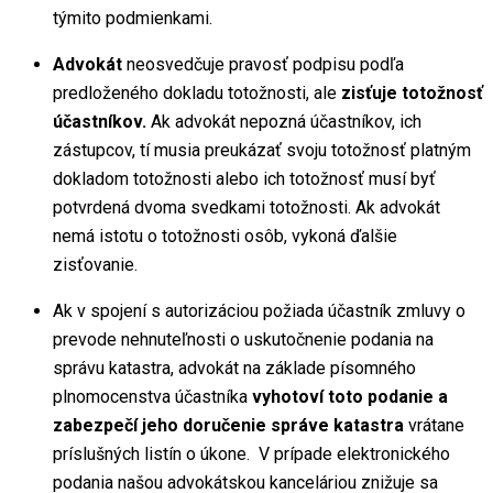
týmito podmienkami.
Advokát
neosvedčuje pravosť podpisu podľa
predloženého dokladu totožnosti, ale
zisťuje totožnosť
účastníkov.
Ak advokát nepozná účastníkov, ich
zástupcov, tí musia preukázať svoju totožnosť platným
dokladom totožnosti alebo ich totožnosť musí byť
potvrdená dvoma svedkami totožnosti. Ak advokát
nemá istotu o totožnosti osôb, vykoná ďalšie
zisťovanie.
Ak v spojení s autorizáciou požiada účastník zmluvy o
prevode nehnuteľnosti o uskutočnenie podania na
správu katastra, advokát na základe písomného
plnomocenstva účastníka
vyhotoví toto podanie a
zabezpečí jeho doručenie správe katastra
vrátane
príslušných listín o úkone. V prípade elektronického
podania našou advokátskou kanceláriou znižuje sa