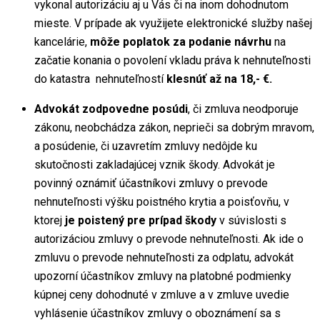
vykonal autorizáciu aj u Vás či na inom dohodnutom
mieste. V prípade ak využijete elektronické služby našej
kancelárie,
môže poplatok za podanie návrhu
na
začatie konania o povolení vkladu práva k nehnuteľnosti
do katastra nehnuteľností
klesnúť až na 18,- €.
Advokát zodpovedne posúdi
, či zmluva neodporuje
zákonu, neobchádza zákon, neprieči sa dobrým mravom,
a posúdenie, či uzavretím zmluvy nedôjde ku
skutočnosti zakladajúcej vznik škody. Advokát je
povinný oznámiť účastníkovi zmluvy o prevode
nehnuteľnosti výšku poistného krytia a poisťovňu, v
ktorej
je poistený pre prípad škody
v súvislosti s
autorizáciou zmluvy o prevode nehnuteľnosti. Ak ide o
zmluvu o prevode nehnuteľnosti za odplatu, advokát
upozorní účastníkov zmluvy na platobné podmienky
kúpnej ceny dohodnuté v zmluve a v zmluve uvedie
vyhlásenie účastníkov zmluvy o oboznámení sa s