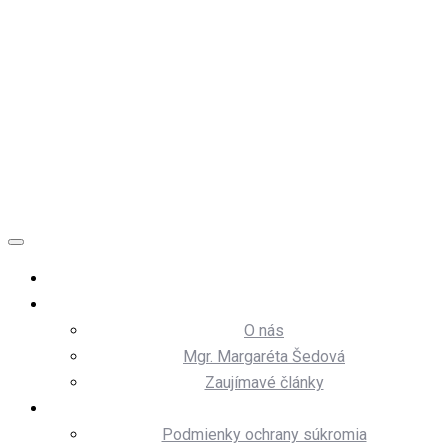
Skip
Kancelária: Sladovnícka 13, Trnava, Slovenská
to
Republika
content
margareta@sedova.sk
Kontaktujte nás
Domov
Naša kancelária
O nás
Mgr. Margaréta Šedová
Zaujímavé články
Naše služby
Podmienky ochrany súkromia