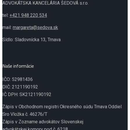
ADVOKÁTSKA KANCELÁRIA ŠEDOVÁ s.r.o.
tel:
+421 948 220 534
mail:
margareta@sedova.sk
Sídlo: Sladovnícka 13, Trnava
Naše informácie
IČO: 52981436
DIČ: 2121190192
IČ DPH: SK2121190192
Zápis v Obchodnom registri Okresného súdu Trnava Oddiel
Sro Vložka č. 46276/T
Zápis v Zozname advokátov Slovenskej
advokátskej komory pod č. 6218