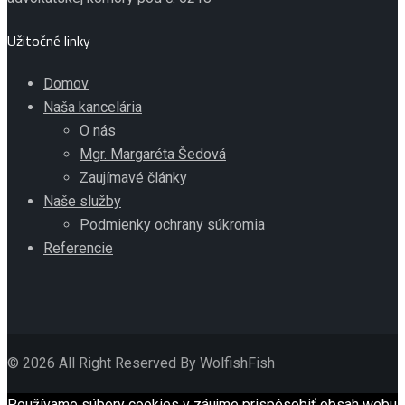
Užitočné linky
Domov
Naša kancelária
O nás
Mgr. Margaréta Šedová
Zaujímavé články
Naše služby
Podmienky ochrany súkromia
Referencie
© 2026 All Right Reserved By WolfishFish
Používame súbory cookies v záujme prispôsobiť obsah webu